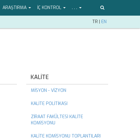
ARAŞTIRMA
İÇ KONTROL
. . .
TR
|
EN
KALİTE
MİSYON - VİZYON
KALİTE POLİTİKASI
ZİRAAT FAKÜLTESİ KALİTE
KOMİSYONU
KALİTE KOMİSYONU TOPLANTILARI