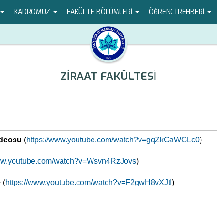
KADROMUZ
FAKÜLTE BÖLÜMLERİ
ÖĞRENCİ REHBERİ
ZİRAAT FAKÜLTESİ
ideosu
(
https://www.youtube.com/watch?v=gqZkGaWGLc0
)
www.youtube.com/watch?v=Wsvn4RzJovs
)
e
(
https://www.youtube.com/watch?v=F2gwH8vXJtI
)