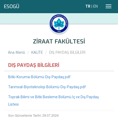
ESOGÜ
TR
|
EN
Toggl
navig
ZİRAAT FAKÜLTESİ
Ana Menü
KALİTE
DIŞ PAYDAŞ BİLGİLERİ
DIŞ PAYDAŞ BİLGİLERİ
Bitki-Koruma-Bölümü-Dış-Paydaş.pdf
Tarımsal-Biyoteknoloji-Bölümü-Dış-Paydaş.pdf
Toprak Bilimi ve Bitki Besleme Bölümü İç ve Dış Paydaş
Listesi
Son Güncelleme Tarihi: 29.07.2024