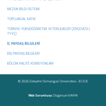
MEZUN BİLGİ SİSTEMİ
TOPLUMSAL KATKI
TÜRKİYE YÜKSEKÖĞRETİM YETERLİLİKLER ÇERÇEVESİ (
TYYÇ)
İÇ PAYDAŞ BİLGİLERİ
DIŞ PAYDAŞ BİLGİLERİ
BÖLÜM KALİTE KOMİSYONLARI
© 2026 Eskişehir Osmangazi Üniversitesi -
B.İ.D.B.
Web Sorumlusu:
Doğancan KAHYA