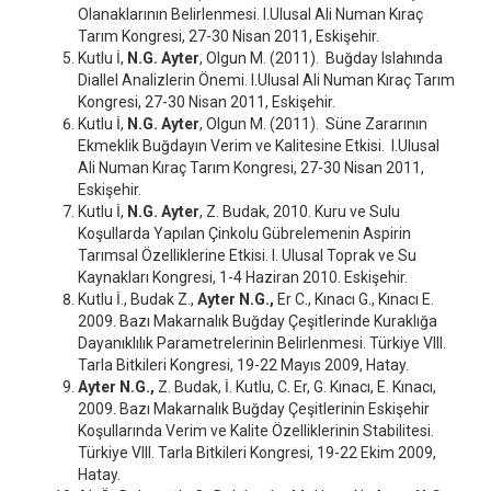
Olanaklarının Belirlenmesi. I.Ulusal Ali Numan Kıraç
Tarım Kongresi, 27-30 Nisan 2011, Eskişehir.
Kutlu İ,
N.G. Ayter
, Olgun M. (2011). Buğday Islahında
Diallel Analizlerin Önemi. I.Ulusal Ali Numan Kıraç Tarım
Kongresi, 27-30 Nisan 2011, Eskişehir.
Kutlu İ,
N.G. Ayter
, Olgun M. (2011). Süne Zararının
Ekmeklik Buğdayın Verim ve Kalitesine Etkisi. I.Ulusal
Ali Numan Kıraç Tarım Kongresi, 27-30 Nisan 2011,
Eskişehir.
Kutlu İ,
N.G. Ayter
, Z. Budak, 2010. Kuru ve Sulu
Koşullarda Yapılan Çinkolu Gübrelemenin Aspirin
Tarımsal Özelliklerine Etkisi. I. Ulusal Toprak ve Su
Kaynakları Kongresi, 1-4 Haziran 2010. Eskişehir.
Kutlu İ., Budak Z.,
Ayter N.G.,
Er C., Kınacı G., Kınacı E.
2009. Bazı Makarnalık Buğday Çeşitlerinde Kuraklığa
Dayanıklılık Parametrelerinin Belirlenmesi. Türkiye VIII.
Tarla Bitkileri Kongresi, 19-22 Mayıs 2009, Hatay.
Ayter N.G.,
Z. Budak, İ. Kutlu, C. Er, G. Kınacı, E. Kınacı,
2009. Bazı Makarnalık Buğday Çeşitlerinin Eskişehir
Koşullarında Verim ve Kalite Özelliklerinin Stabilitesi.
Türkiye VIII. Tarla Bitkileri Kongresi, 19-22 Ekim 2009,
Hatay.