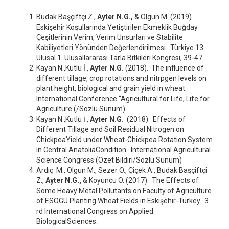
Budak Başçiftçi Z.,
Ayter N.G.,
& Olgun M. (2019).
Eskişehir Koşullarında Yetiştirilen Ekmeklik Buğday
Çeşitlerinin Verim, Verim Unsurları ve Stabilite
Kabiliyetleri Yönünden Değerlendirilmesi. Türkiye 13.
Ulusal 1. Ulusallararası Tarla Bitkileri Kongresi, 39-47.
Kayan N.,Kutlu İ.,
Ayter N.G.
(2018). The influence of
different tillage, crop rotations and nitrpgen levels on
plant height, biological and grain yield in wheat.
International Conference “Agricultural for Life, Life for
Agriculture (/Sözlü Sunum)
Kayan N.,Kutlu İ.,
Ayter N.G.
(2018). Effects of
Different Tillage and Soil Residual Nitrogen on
ChickpeaYield under Wheat-Chickpea Rotation System
in Central AnatoliaCondition. International Agricultural
Science Congress (Özet Bildiri/Sözlü Sunum)
Ardıç M., Olgun M., Sezer O., Çiçek A., Budak Başçiftçi
Z.,
Ayter N.G.,
& Koyuncu O. (2017). The Effects of
Some Heavy Metal Pollutants on Faculty of Agriculture
of ESOGU Planting Wheat Fields in Eskişehir-Turkey. 3
rd International Congress on Applied
BiologicalSciences.