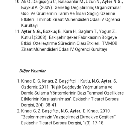
Ak Ö., Dalgıçoğlu C., Balabanlar M., Uzun N.,
Ayter N.G.,
Baykul A. (2009). Genetiği Değiştirilmiş Organizmalar
Gdo Ve Ürünlerinin Tarım Ve İnsan Sağlığı Üzerine
Etkileri. Tmmob Ziraat Mühendisleri Odası V. Öğrenci
Kurultayı
Ayter N.G.,
Bozkuş B., Kara H., Sağlam T., Yoğun Z.,
Kutlu İ.(2008). Eskişehir Şeker Fabrikasının Bölgeye
Etkisi Özelleştirme Sürecinin Olası Etkileri. TMMOB
Ziraat Mühendisleri Odası IV. Öğrenci Kurultayı
Diğer Yayınlar
Kınacı E, G. Kınacı, Z. Başçiftçi, İ. Kutlu,
N.G. Ayter
, S.
Özdemir, 2011. “Kışlık Buğdayda Yağmurlama ve
Damla Sulama Yöntemlerinin Bazı Tarımsal Özelliklere
Etkilerinin Karşılaştırılması”. Eskişehir Ticaret Borsası
Dergisi, 2(4): 38-41.
Kınacı G, Z. Başçiftçi
, N.G. Ayter
, E. Kınacı, 2010.
“Beslenmemizin Vazgeçilmezi Ekmek ve Çeşitleri”.
Eskişehir Ticaret Borsası Dergisi, 1(3): 17-18.