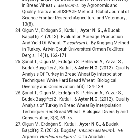
in Bread Wheat
T. aestivum L
by Agronomic and
Quality Traits and SDSPAGE Method. Global Journal of
Science Frontier ResearchAgriculture and Veterinary ,
13(8).
Olgun M., Erdoğan S., Kutlu İ.,
Ayter N. G.,
& Budak
Başçiftçi Z. (2013). Evaluation Acreage Production
And Yield Of Wheat
T aestivum L
By Krigging Method
İn Turkey. Artvin Çoruh Üniversitesi Orman Fakültesi
Dergisi, 14(1), 162-171.
Şanal T., Olgun M., Erdoğan S., Pehlivan A., Yazar S.,
Budak Başçiftçi Z., Kutlu İ., &
Ayter N.G.
(2012). Quality
Analysis Of Turkey İn Bread Wheat By İnterpolation
Techniqueıı White Hard Bread Wheat. Biological
Diversity and Conservation, 5(3), 134-139.
Şanal T., Olgun M., Erdoğan S., Pehlivan A., Yazar S.,
Budak Başçiftçi Z., Kutlu İ., &
Ayter N.G.
(2012). Quality
Analysis of Turkey in Bread Wheat By Interpolation
Techniqueı Red Bread Wheat. Biological Diversity and
Conservation, 3(3), 69-75.
Olgun M., Erdoğan S., Kutlu İ.,
Ayter N.G.,
& Budak
Başçiftçi Z. (2012). Buğday
Triticum aestivum
L ve
Arpanın
Hordeum vulgare L
Orta Anadolu