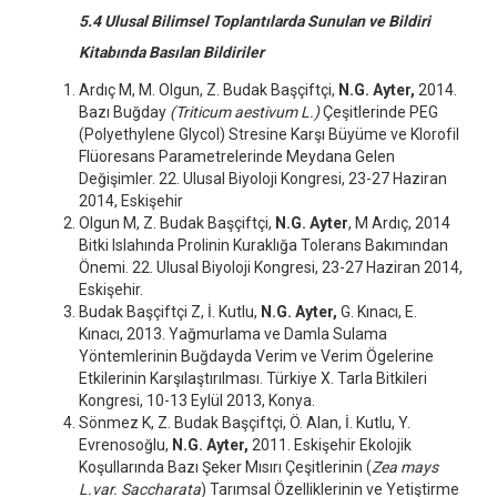
5.4 Ulusal Bilimsel Toplantılarda Sunulan ve Bildiri
Kitabında Basılan Bildiriler
Ardıç M, M. Olgun, Z. Budak Başçiftçi,
N.G. Ayter,
2014.
Bazı Buğday
(Triticum aestivum L.)
Çeşitlerinde PEG
(Polyethylene Glycol) Stresine Karşı Büyüme ve Klorofil
Flüoresans Parametrelerinde Meydana Gelen
Değişimler. 22. Ulusal Biyoloji Kongresi, 23-27 Haziran
2014, Eskişehir
Olgun M, Z. Budak Başçiftçi,
N.G. Ayter
, M Ardıç, 2014
Bitki Islahında Prolinin Kuraklığa Tolerans Bakımından
Önemi. 22. Ulusal Biyoloji Kongresi, 23-27 Haziran 2014,
Eskişehir.
Budak Başçiftçi Z, İ. Kutlu,
N.G. Ayter,
G. Kınacı, E.
Kınacı, 2013. Yağmurlama ve Damla Sulama
Yöntemlerinin Buğdayda Verim ve Verim Ögelerine
Etkilerinin Karşılaştırılması. Türkiye X. Tarla Bitkileri
Kongresi, 10-13 Eylül 2013, Konya.
Sönmez K, Z. Budak Başçiftçi, Ö. Alan, İ. Kutlu, Y.
Evrenosoğlu,
N.G. Ayter,
2011. Eskişehir Ekolojik
Koşullarında Bazı Şeker Mısırı Çeşitlerinin (
Zea mays
L.var. Saccharata
) Tarımsal Özelliklerinin ve Yetiştirme