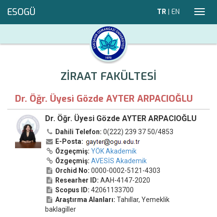
ESOGÜ
TR
|
EN
Toggl
navig
ZİRAAT FAKÜLTESİ
Dr. Öğr. Üyesi Gözde AYTER ARPACIOĞLU
Dr. Öğr. Üyesi Gözde AYTER ARPACIOĞLU
Dahili Telefon:
0(222) 239 37 50/4853
E-Posta:
Özgeçmiş:
YÖK Akademik
Özgeçmiş:
AVESİS Akademik
Orchid No:
0000-0002-5121-4303
Researher ID:
AAH-4147-2020
Scopus ID:
42061133700
Araştırma Alanları:
Tahıllar, Yemeklik
baklagiller