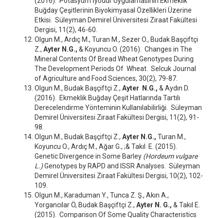
(2016). Potasyum İyodür Uygulamasının Ekmeklik
Buğday Çeşitlerinin Biyokimyasal Özellikleri Üzerine
Etkisi. Süleyman Demirel Üniversitesi Ziraat Fakültesi
Dergisi, 11(2), 46-60.
Olgun M., Ardıç M., Turan M., Sezer O., Budak Başçiftçi
Z.,
Ayter N.G.,
& Koyuncu O. (2016). Changes in The
Mineral Contents Of Bread Wheat Genotypes During
The Development Periods Of Wheat. Selcuk Journal
of Agriculture and Food Sciences, 30(2), 79-87.
Olgun M., Budak Başçiftçi Z.,
Ayter N.G.,
& Aydın D.
(2016). Ekmeklik Buğday Çeşit Hatlarında Tartılı
Derecelendirme Yönteminin Kullanılabilirliği. Süleyman
Demirel Üniversitesi Ziraat Fakültesi Dergisi, 11(2), 91-
98.
Olgun M., Budak Başçiftçi Z.,
Ayter N.G.,
Turan M.,
Koyuncu O., Ardıç M., Ağar G., ;& Takıl E. (2015).
Genetic Divergence in Some Barley
(Hordeum vulgare
L.)
Genotypes by RAPD and ISSR Analyses. Süleyman
Demirel Üniversitesi Ziraat Fakültesi Dergisi, 10(2), 102-
109.
Olgun M., Karaduman Y., Tunca Z. Ş., Akın A.,
Yorgancılar Ö, Budak Başçiftçi Z.,
Ayter N. G.,
& Takıl E.
(2015). Comparison Of Some Quality Characteristics