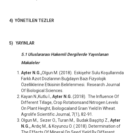
4) YÖNETİLEN TEZLER
5) YAYINLAR
5.1 Uluslararası Hakemli Dergilerde Yayınlanan
Makaleler
Ayter N.G.,
Olgun M. (2018). Eskişehir Sulu Koşullarında
Farklı Azot Dozlarının Buğdayın Bazı Fizyolojik
Özelliklerine Etkisinin Belirlenmesi. Research Journal
Of Biological Sciences.
Kayan N.,Kutlu İ.,
Ayter N.G.
(2018). The Influence Of
Dıfferent Tıllage, Crop Rotatıonsand Nıtrogen Levels
On Plant Heıght, Bıologıcaland Graın Yıeld In Wheat.
Agrolife Scientific Journal, 7(1), 82-91.
Olgun M., Sezer O., Turan M., Budak Başçitçi Z.,
Ayter
N.G.,
Ardıç M., & Koyuncu O. ( 2018). Determination of
The Effects Of Mineral On Seed Yield By Different