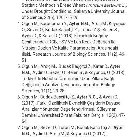
Statistic Methodsin Bread Wheat
(Triticum aestivum L.)
Under Drought Conditions. Sakarya University Journal
of Science, 22(6), 1701-1719.
Olgun M., Karaduman Y.,
Ayter N.G.,
Ardıç M., Koyuncu
O., Sezer O., Budak Başçitçi Z., Tunca Z.Ş., Belen S.,
Aydın D., & Katar, D. ( 2018). Ekmekllik Buğday
Çeşitlerindeki RGB, HSV Ve Lab Renk Değerleri İle
Nitrojen Dozları Ve Kalite Parametreleri Arasındaki
İlişki. Research Journal of Biology Sciences, 11(2), 46-
51.
Olgun M., Ardıç M., Budak Başçitçi Z., Katar D.,
Ayter
N.G.,
Aydın D., Sezer O., Belen S., & Koyuncu, O. (2018).
Türkiye’de Hububat Üretiminin Uzun Yıllara Bağlı
Değişiminin Analizi. Research Journal of Biology
Sciences, 11(1), 23-28.
Olgun M., Budak Başçiftçi Z.,
Ayter N.G.,
& Aydın D.
(2017). Farklı Özellikteki Ekmeklik Çeşitlerin Duyusal
Analizler Yönünden Değerlendirilmesi. Süleyman
Demirel Üniversitesi Ziraat Fakültesi Dergisi, 12(2), 47-
54.
Olgun M., Sezer O., Turan M., Budak Başçiftçi Z.,
Ayter
N.G.,
Aydın D., Ardıç M., & Koyuncu O. (2017).