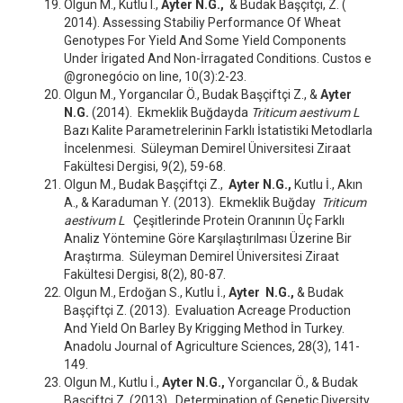
Olgun M., Kutlu I.,
Ayter N.G.,
& Budak Başçitçi, Z. (
2014). Assessing Stabiliy Performance Of Wheat
Genotypes For Yield And Some Yield Components
Under İrigated And Non-İrragated Conditions. Custos e
@gronegócio on line, 10(3):2-23.
Olgun M., Yorgancılar Ö., Budak Başçiftçi Z., &
Ayter
N.G.
(2014). Ekmeklik Buğdayda
Triticum aestivum L
Bazı Kalite Parametrelerinin Farklı İstatistiki Metodlarla
İncelenmesi. Süleyman Demirel Üniversitesi Ziraat
Fakültesi Dergisi, 9(2), 59-68.
Olgun M., Budak Başçiftçi Z.,
Ayter N.G.,
Kutlu İ., Akın
A., & Karaduman Y. (2013). Ekmeklik Buğday
Triticum
aestivum L
Çeşitlerinde Protein Oranının Üç Farklı
Analiz Yöntemine Göre Karşılaştırılması Üzerine Bir
Araştırma. Süleyman Demirel Üniversitesi Ziraat
Fakültesi Dergisi, 8(2), 80-87.
Olgun M., Erdoğan S., Kutlu İ.,
Ayter N.G.,
& Budak
Başçiftçi Z. (2013). Evaluation Acreage Production
And Yield On Barley By Krigging Method İn Turkey.
Anadolu Journal of Agriculture Sciences, 28(3), 141-
149.
Olgun M., Kutlu İ.,
Ayter N.G.,
Yorgancılar Ö., & Budak
Başçiftçi Z. (2013). Determination of Genetic Diversity