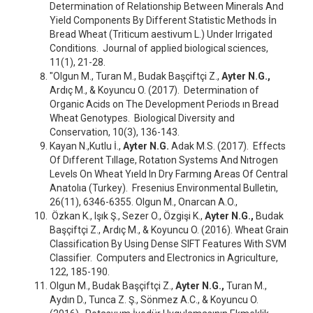
Determination of Relationship Between Minerals And
Yield Components By Different Statistic Methods İn
Bread Wheat (Triticum aestivum L.) Under Irrigated
Conditions. Journal of applied biological sciences,
11(1), 21-28.
"Olgun M., Turan M., Budak Başçiftçi Z.,
Ayter N.G.,
Ardıç M., & Koyuncu O. (2017). Determination of
Organic Acids on The Development Periods ın Bread
Wheat Genotypes. Biological Diversity and
Conservation, 10(3), 136-143.
Kayan N.,Kutlu İ.,
Ayter N.G.
Adak M.S. (2017). Effects
Of Dıfferent Tıllage, Rotatıon Systems And Nıtrogen
Levels On Wheat Yıeld In Dry Farmıng Areas Of Central
Anatolıa (Turkey). Fresenius Environmental Bulletin,
26(11), 6346-6355. Olgun M., Onarcan A.O.,
Özkan K., Işık Ş., Sezer O., Özgişi K.,
Ayter N.G.,
Budak
Başçiftçi Z., Ardıç M., & Koyuncu O. (2016). Wheat Grain
Classification By Using Dense SIFT Features With SVM
Classifier. Computers and Electronics in Agriculture,
122, 185-190.
Olgun M., Budak Başçiftçi Z.,
Ayter N.G.,
Turan M.,
Aydın D., Tunca Z. Ş., Sönmez A.C., & Koyuncu O.