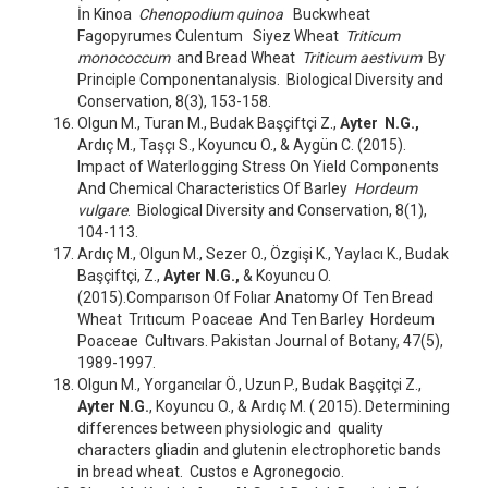
İn Kinoa
Chenopodium quinoa
Buckwheat
Fagopyrumes Culentum Siyez Wheat
Triticum
monococcum
and Bread Wheat
Triticum aestivum
By
Principle Componentanalysis. Biological Diversity and
Conservation, 8(3), 153-158.
Olgun M., Turan M., Budak Başçiftçi Z.,
Ayter N.G.,
Ardıç M., Taşçı S., Koyuncu O., & Aygün C. (2015).
Impact of Waterlogging Stress On Yield Components
And Chemical Characteristics Of Barley
Hordeum
vulgare
. Biological Diversity and Conservation, 8(1),
104-113.
Ardıç M., Olgun M., Sezer O., Özgişi K., Yaylacı K., Budak
Başçiftçi, Z.,
Ayter N.G.,
& Koyuncu O.
(2015).Comparıson Of Folıar Anatomy Of Ten Bread
Wheat Trıtıcum Poaceae And Ten Barley Hordeum
Poaceae Cultıvars. Pakistan Journal of Botany, 47(5),
1989-1997.
Olgun M., Yorgancılar Ö., Uzun P., Budak Başçitçi Z.,
Ayter N.G.
, Koyuncu O., & Ardıç M. ( 2015). Determining
differences between physiologic and quality
characters gliadin and glutenin electrophoretic bands
in bread wheat. Custos e Agronegocio.