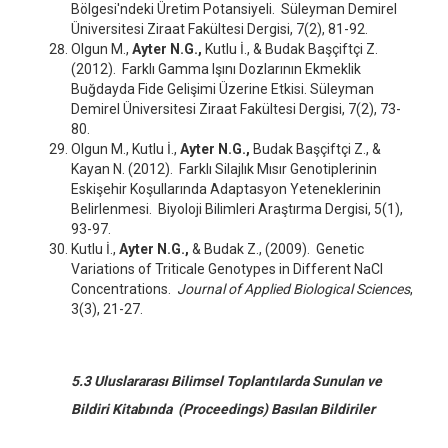
Bölgesi'ndeki Üretim Potansiyeli. Süleyman Demirel
Üniversitesi Ziraat Fakültesi Dergisi, 7(2), 81-92.
Olgun M.,
Ayter N.G.,
Kutlu İ., & Budak Başçiftçi Z.
(2012). Farklı Gamma Işını Dozlarının Ekmeklik
Buğdayda Fide Gelişimi Üzerine Etkisi. Süleyman
Demirel Üniversitesi Ziraat Fakültesi Dergisi, 7(2), 73-
80.
Olgun M., Kutlu İ.,
Ayter N.G.,
Budak Başçiftçi Z., &
Kayan N. (2012). Farklı Silajlık Mısır Genotiplerinin
Eskişehir Koşullarında Adaptasyon Yeteneklerinin
Belirlenmesi. Biyoloji Bilimleri Araştırma Dergisi, 5(1),
93-97.
Kutlu İ.,
Ayter N.G.,
& Budak Z., (2009). Genetic
Variations of Triticale Genotypes in Different NaCl
Concentrations.
Journal of Applied Biological Sciences
,
3(3), 21-27.
5.3 Uluslararası Bilimsel Toplantılarda Sunulan ve
Bildiri Kitabında (Proceedings) Basılan Bildiriler